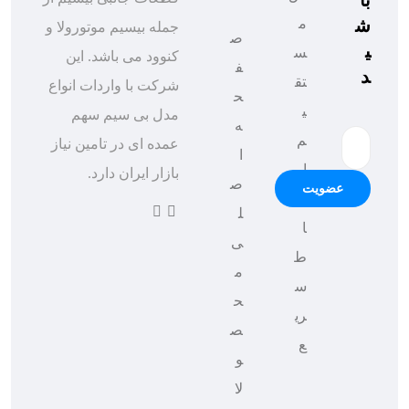
ش
م
جمله بیسیم موتورولا و
ص
ی
س
کنوود می باشد. این
ف
د
تق
شرکت با واردات انواع
ح
ی
مدل بی سیم سهم
ه
م
عمده ای در تامین نیاز
ا
ار
بازار ایران دارد.
ص
عضویت
تب
ل
ا
ی
ط
م
س
ح
ری
ص
ع
و
لا