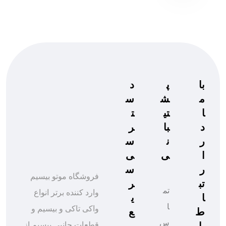
با
پ
د
م
ش
س
ا
تی
ت
د
با
ر
ر
ن
س
ا
ی
ی
ر
س
فروشگاه موتو بیسیم
تب
ر
تم
وارد کننده برتر انواع
ا
ی
ا
واکی تاکی و بیسیم و
ط
ع
س
با
قطعات جانبی بیسیم از