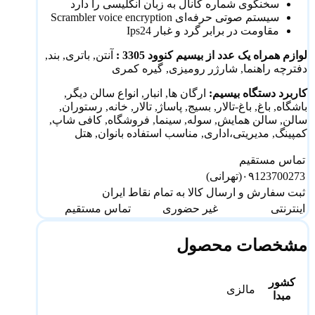
سخنگوی شماره کانال به زبان انگلیسی را دارد
سیستم صوتی حرفه‌ای Scrambler voice encryption
مقاومت در برابر گرد و غبار Ips24
لوازم همراه یک عدد از بیسیم کنوود 3305 :
آنتن, باتری, بند,
دفترچه راهنما, شارژر رومیزی, گیره کمری
کاربرد دستگاه بیسیم:
ارگان ها, انبار, انواع سالن دیگر,
باشگاه, باغ, باغ-تالار, بسیج, پاساژ, تالار, خانه, رستوران,
سالن, سالن همایش, سوله, سینما, فروشگاه, کافی شاپ,
کمپینگ, مدیریتی،اداری, مناسب استفاده بانوان, هتل
تماس مستقیم
۰۹123700273(تهرانی)
ثبت سفارش و ارسال کالا به تمام نقاط ایران
اینترنتی
غیر حضوری
تماس مستقیم
مشخصات محصول
کشور
مالزی
مبدا