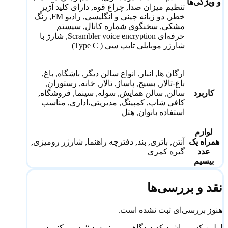
و ویژگی‌ها
تنظیم میزان صدا, چراغ قوه, دارای کلید آژیر
خطر, دو زبانه چینی و انگلیسی, رادیو FM, رنگ
مشکی, سخنگوی شماره کانال, سیستم
حرفه‌ای Scrambler voice encryption, شارژ با
شارژر موبایلی تایپ سی ( Type C)
ارگان ها, انبار, انواع سالن دیگر, باشگاه, باغ,
باغ-تالار, بسیج, پاساژ, تالار, خانه, رستوران,
کاربرد
سالن, سالن همایش, سوله, سینما, فروشگاه,
کافی شاپ, کمپینگ, مدیریتی،اداری, مناسب
استفاده بانوان, هتل
لوازم
همراه یک
آنتن, باتری, بند, دفترچه راهنما, شارژر رومیزی,
عدد
گیره کمری
بیسیم
نقد و بررسی‌ها
هنوز بررسی‌ای ثبت نشده است.
اولین کسی باشید که دیدگاهی می نویسد “بیسیم کنوود