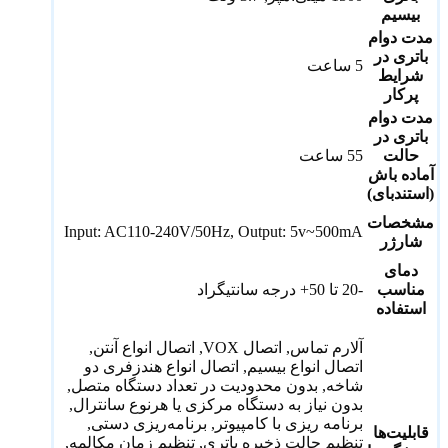
بیسیم
مدت دوام
باتری در
5 ساعت
شرایط
پرکار
مدت دوام
باتری در
حالت
55 ساعت
آماده باش
(استندبای)
مشخصات
Input: AC110-240V/50Hz, Output: 5v~500mA
شارژر
دمای
مناسب
-20 تا 50+ درجه سانتیگراد
استفاده
آلارم تماس, اتصال VOX, اتصال انواع آنتن,
اتصال انواع بیسیم, اتصال انواع هندزفری دو
شاخه, بدون محدودیت در تعداد دستگاه متصل,
بدون نیاز به دستگاه مرکزی یا هرنوع سانترال,
برنامه ریزی با کامپیوتر, برنامه‌ریزی دستی,
قابلیت‌ها
تنظیم حالت ذخیره باتری, تنظیم زمان مکالمه,