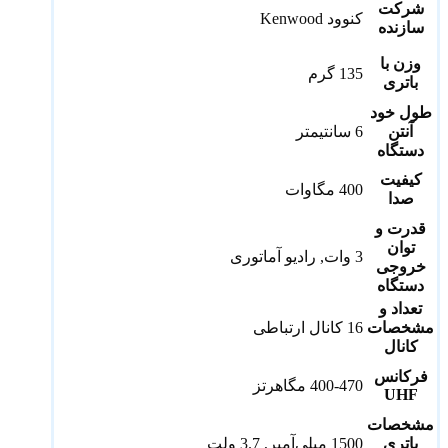
شرکت
کنوود Kenwood
سازنده
وزن با
135 گرم
باتری
طول خود
آنتن
6 سانتیمتر
دستگاه
کیفیت
400 مگاوات
صدا
قدرت و
توان
3 وات, رادیو آماتوری
خروجی
دستگاه
تعداد و
مشخصات
16 کانال ارتباطی
کانال
فرکانس
400-470 مگاهرتز
UHF
مشخصات
باتری
1500 میلی‌آمپر, 3.7 ولت