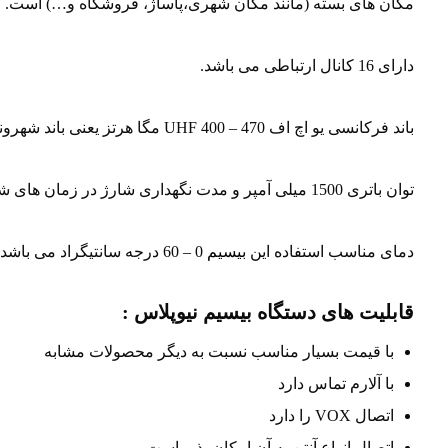
مکان های بسته (مانند مکان شهری،پاساژ، فروشگاه و…) است.
دارای 16 کانال ارتباطی می باشد.
باند فرکانسی یو اچ اف UHF 400 – 470 مگا هرتز یعنی باند شهروند
توان باتری 1500 میلی آمپر و مدت نگهداری شارژ در زمان های شلوغ و پرکار 6 ساعت و در شرایط کم کارکرد تا 24 ساعت است.
دمای مناسب استفاده این
بیسیم
0 – 60 درجه سانتیگراد می باشد.
قابلیت های دستگاه بیسیم نیوپلاس :
با قیمت بسیار مناسب نسبت به دیگر محصولات مشابه
با آلارم تماس دارد
اتصال VOX را دارد
اتصال انواع آنتن به آن امکان پذیر است