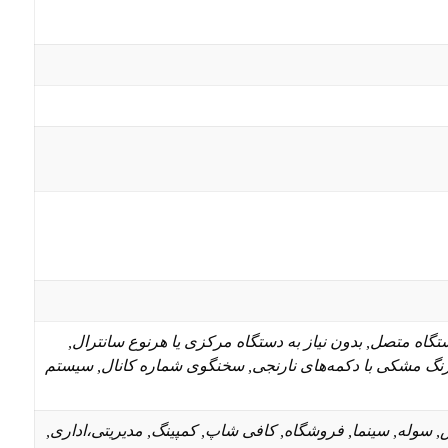
 تعداد دستگاه متصل, بدون نیاز به دستگاه مرکزی یا هرنوع سانترال,
ه‌ریزی دستی, تنظیم میزان صدا, چراغ قوه, دارای کلید آژیر خطر, دو زبانه چینی و انگلیسی, رادیو FM, رنگ مشکی با دکمه‌های نارنجی, سخنگوی شماره کانال, سیستم
همایش, سوله, سینما, فروشگاه, کافی شاپ, کمپینگ, مدیریتی،اداری,