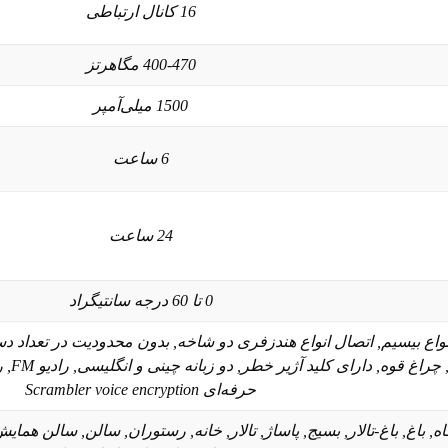
16 کانال ارتباطی
400-470 مگاهرتز
1500 میلی‌آمپر
6 ساعت
24 ساعت
0 تا 60 درجه سانتیگراد
, اتصال VOX, اتصال انواع بیسیم, اتصال انواع هندزفری دو شاخه, بدون محدودیت در
برنام
حرفه‌ای Scrambler voice encryption
شگاه, باغ, باغ-تالار, بسیج, پاساژ, تالار, خانه, رستوران, سالن, سالن 