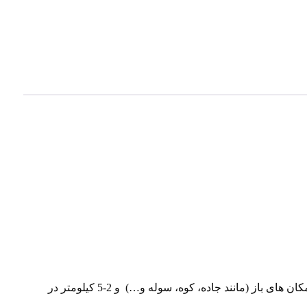
قدرت خروجی دستکاه بیسیم 3207 New Plus کنوود: بیسیم رادیو آماتوری است و 3 وات قدرت دارد و برد آنتن دهی آن 5-10 کیلومتر در مکان های باز (مانند جاده، کوه، سوله و…) و 2-5 کیلومتر در