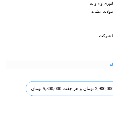
 و 3 وات
ولات مشابه
ا شرکت
ه