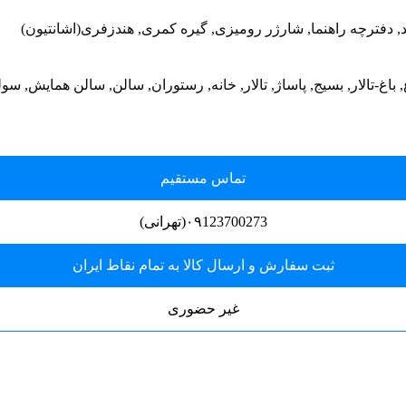
بند, دفترچه راهنما, شارژر رومیزی, گیره کمری, هندزفری(اشانتیون)
باغ, باغ-تالار, بسیج, پاساژ, تالار, خانه, رستوران, سالن, سالن همایش,
تماس مستقیم
۰۹123700273(تهرانی)
ثبت سفارش و ارسال کالا به تمام نقاط ایران
غیر حضوری