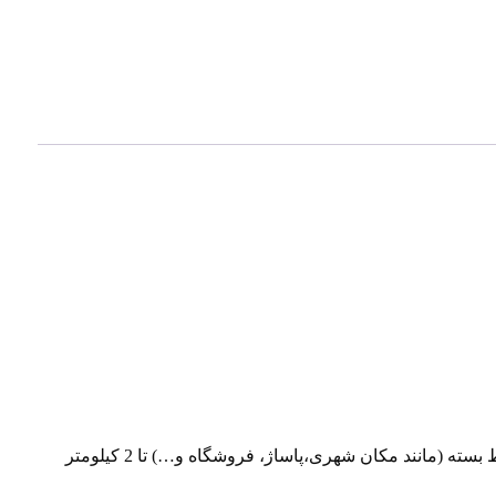
قدرت خروجی دستکاه بیسیم ام تی 1800 نیو : 5 وات و برد آنتن دهی آن در محیط باز (مانند جاده، کوه، سوله و…) 2-4 کیلومتر و در محیط بسته (مانند مکان شهری،پاساژ، فروشگاه و…) تا 2 کیلومتر