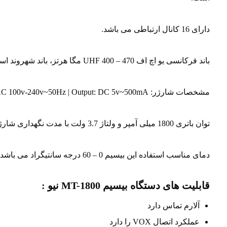
دارای 16 کانال ارتباطی می باشد.
باند فرکانسی یو اچ اف UHF 400 – 470 مگا هرتز، باند شهروند است.
مشخصات شارژر: Input: AC 100v-240v~50Hz | Output: DC 5v~500mA
توان باتری 1800 میلی آمپر و ولتاژ 3.7 ولت با مدت نگهداری شارژ در زمان های شلوغ و پرکار 12 ساعت و در شرایط کم کارکرد تا 24 ساعت است.
دمای مناسب استفاده این بیسیم 0 – 60 درجه سانتیگراد می باشد.
قابلیت های دستگاه بیسیم MT-1800 نیو :
آلارم تماس دارد
عملکرد اتصال VOX را دارد