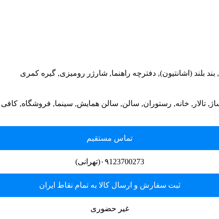
, بند بلند (اشانتیون), دفترچه راهنما, شارژر رومیزی, گیره کمری
 پاساژ, تالار, خانه, رستوران, سالن, سالن همایش, سینما, فروشگاه, کاف
تماس مستقیم
۰۹123700273(تهرانی)
ثبت سفارش و ارسال کالا به تمام نقاط ایران
غیر حضوری