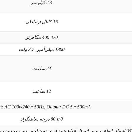
2-4 کیلومتر
16 کانال ارتباطی
400-470 مگاهرتز
1800 میلی‌آمپر, 3.7 ولت
24 ساعت
12 ساعت
ut: AC 100v-240v~50Hz, Output: DC 5v~500mA
0 تا 60 درجه سانتیگراد
آلارم تماس, آنتن چسبیده, اتصال VOX, اتصال انواع بیسیم, اتصال انواع هندزفری دو شاخ