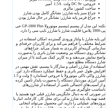
خروجی: DC 9v ولت 1.5A آمپر
ساخت کشور: مالزی
چراغ سبز پایه شارژر: نشانگر کامل بودن شارژ
چراغ قرمز پایه شارژر: نشانگر در حال شارژ بودن
نکته: این مدل از بیسیم (بیسیم موتورولا GP-1800 Plus جی
پی-1800 پلاس) قابلیت شارژ با شارژر تایپ سی را دارد.
این پایه شارژ با ولتاژ ورودی گسترده، امکان استفاده در
شرایط مختلف را فراهم می‌کند و برای کاربران حرفه‌ای و
سازمانی گزینه‌ای کاربردی به شمار می‌آید. چراغ‌های
نشانگر روی دستگاه نیز وضعیت شارژ باتری را به‌صورت
واضح نمایش می‌دهند و به کاربر کمک می‌کنند تا از میزان
شارژ دستگاه مطلع شود.
استفاده از شارژر اصلی و سازگار با بیسیم، نقش مهمی در
افزایش طول عمر باتری و حفظ عملکرد دستگاه دارد. این
شارژر واکی تاکی موتورولا با خروجی استاندارد 9 ولت و 1.5
آمپر، انرژی موردنیاز دستگاه را به‌صورت پایدار تأمین کرده
و از آسیب‌های احتمالی ناشی از استفاده از شارژرهای
نامناسب جلوگیری می‌کند.
در صورتی که به دنبال جایگزینی شارژر قبلی خود هستید یا
قصد تهیه یک پایه شارژ یدکی برای محل کار، کارخانه، انبار یا
پروژه‌های عملیاتی را دارید، این محصول می‌تواند انتخابی
مناسب و اقتصادی باشد. همچنین قابلیت شارژ از طریق