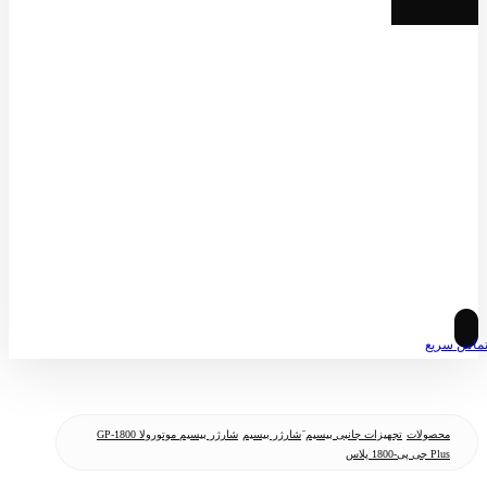
© کپی رایت 2026
ماس سریع
محصولات
تجهیزات جانبی بیسیم
َشارژر بیسیم
شارژر بیسیم موتورولا GP-1800
Plus جی پی-1800 پلاس