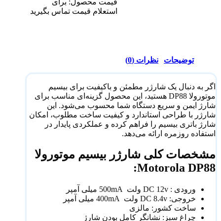
قیمت محصول: برای
استعلام قیمت تماس بگیرید
توضیحات
نظرات (0)
اگر به دنبال یک شارژر مطمئن و باکیفیت برای بیسیم
موتورولا DP88 هستید، این محصول گزینه‌ای مناسب برای
شارژ ایمن و سریع دستگاه شما محسوب می‌شود. این
شارژر با طراحی استاندارد و کیفیت ساخت مطلوب، امکان
شارژ باتری بیسیم را فراهم کرده و عملکردی پایدار در
استفاده روزمره ارائه می‌دهد.
مشخصات کلی شارژر بیسیم موتورولا
Motorola DP88:
ورودی : DC 12v ولت 500mA میلی آمپر
خروجی: DC 8.4v ولت 400mA میلی آمپر
ساخت کشور: مالزی
چراغ سبز: نشانگر کامل بودن شارژ