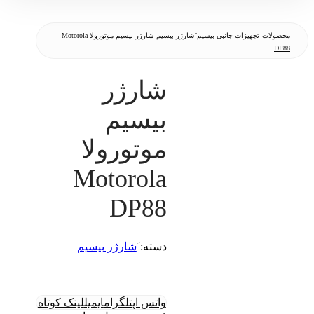
محصولات
تجهیزات جانبی بیسیم
َشارژر بیسیم
شارژر بیسیم موتورولا Motorola
DP88
شارژر
بیسیم
موتورولا
Motorola
DP88
دسته:
َشارژر بیسیم
واتس اپ
تلگرام
ایمیل
لینک کوتاه