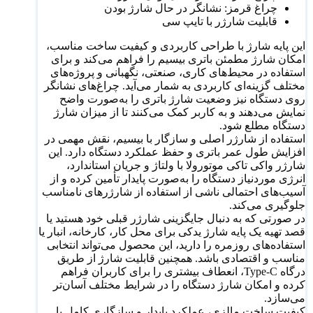
چراغ قرمز: نشانگر در حال شارژ بودن
قابلیت شارژر با تایپ سی
این پایه شارژ با طراحی کاربردی و کیفیت ساخت مناسب،
امکان شارژ مطمئن باتری بیسیم را فراهم می‌کند و برای
استفاده در محیط‌های کاری، صنعتی، نگهبانی و پروژه‌های
مختلف گزینه‌ای کاربردی به شمار می‌آید. چراغ‌های نشانگر
روی دستگاه نیز وضعیت شارژ باتری را به‌صورت واضح
نمایش می‌دهند و به کاربر کمک می‌کنند تا از میزان شارژ
دستگاه مطلع شود.
استفاده از شارژر اصلی و سازگار با بیسیم، نقش مهمی در
افزایش طول عمر باتری و حفظ عملکرد دستگاه دارد. این
شارژر واکی تاکی موتورولا با ولتاژ و جریان استاندارد،
انرژی موردنیاز دستگاه را به‌صورت پایدار تأمین کرده و از
آسیب‌های احتمالی ناشی از استفاده از شارژرهای نامناسب
جلوگیری می‌کند.
در صورتی که به دنبال جایگزینی شارژر قبلی خود هستید یا
قصد تهیه یک پایه شارژ یدکی برای محل کار، کارخانه، انبار یا
استفاده‌های روزمره را دارید، این محصول می‌تواند انتخابی
مناسب و اقتصادی باشد. همچنین قابلیت شارژ از طریق
درگاه Type-C، انعطاف بیشتری را برای کاربران فراهم
کرده و امکان شارژ دستگاه را در شرایط مختلف آسان‌تر
می‌سازد.
کیفیت ساخت مالزی، عملکرد پایدار و سازگاری کامل با