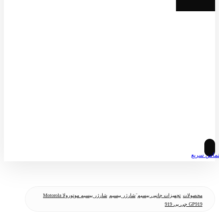
© کپی رایت 2026
ماس سریع
محصولات
تجهیزات جانبی بیسیم
َشارژر بیسیم
شارژر بیسیم موتورولا Motorola
GP919 جی پی 919