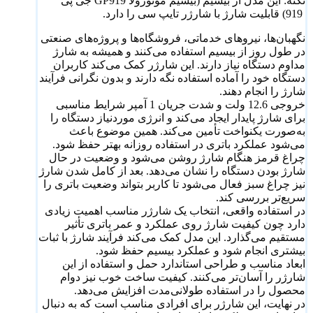
نکته: این مدل از بیسیم (بیسیم موتورولا GP919 جی پی
919) قابلیت شارژ با شارژر تایپ سی را دارد.
نگهبان‌ها، نیروهای خدماتی، فروشگاه‌ها و پروژه‌های صنعتی
در طول روز از بیسیم استفاده می‌کنند و همیشه به شارژ
مداوم دستگاه نیاز دارند. این شارژر کمک می‌کند کاربران
دستگاه خود را آماده استفاده نگه دارند و بدون نگرانی فرآیند
شارژ را انجام دهند.
خروجی 12.6 ولت و شدت جریان 1 آمپر شرایط مناسبی
برای شارژ پایدار ایجاد می‌کند و انرژی موردنیاز دستگاه را
به‌صورت یکنواخت تأمین می‌کند. همین موضوع باعث
می‌شود عملکرد باتری در استفاده روزانه بهتر حفظ شود.
چراغ قرمز هنگام شارژ روشن می‌شود و وضعیت در حال
شارژ بودن دستگاه را نشان می‌دهد. بعد از کامل شدن شارژ
نیز چراغ سبز فعال می‌شود تا کاربر بتواند وضعیت باتری را
سریع‌تر بررسی کند.
در استفاده واقعی، انتخاب یک شارژر مناسب اهمیت زیادی
دارد چون کیفیت شارژ روی عملکرد و عمر باتری تأثیر
مستقیم می‌گذارد. این مدل کمک می‌کند فرآیند شارژ با ثبات
بیشتری انجام شود و عملکرد بیسیم حفظ شود.
ابعاد مناسب و طراحی استاندارد حمل و استفاده از این
شارژر را آسان‌تر می‌کنند. کیفیت ساخت خوب نیز دوام
محصول را در استفاده طولانی‌مدت افزایش می‌دهد.
در نهایت، این شارژر برای افرادی مناسب است که به دنبال