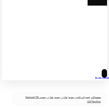
© کپی رایت 2026
ماس سریع
محصولات
تجهیزات جانبی بیسیم
َشارژر بیسیم
شارژر بیسیم Kenwood TK-
3207NewPlus