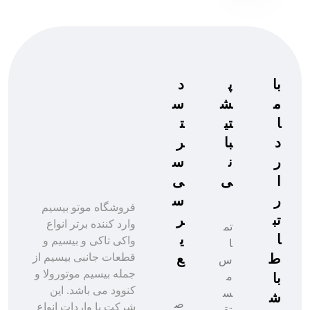
با
پ
د
م
ش
س
ا
تی
ت
د
با
ر
ر
ن
س
ا
ی
ی
ر
س
فروشگاه موتو بیسیم
تب
ر
وارد کننده برتر انواع
تم
ا
ی
واکی تاکی و بیسیم و
ا
ط
ع
قطعات جانبی بیسیم از
س
جمله بیسیم موتورولا و
با
م
کنوود می باشد. این
س
ش
ص
شرکت با واردات انواع
تق