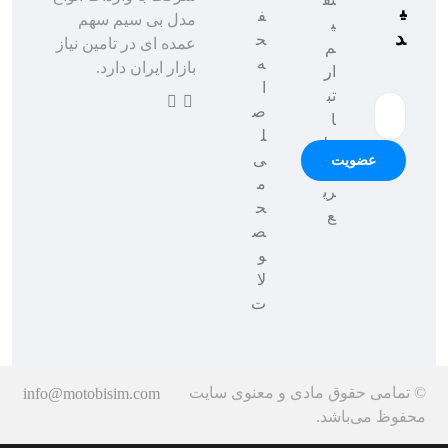
ی
ف
مدل بی سیم سهم
ی
د
ح
عمده ای در تامین نیاز
م
ه
بازار ایران دارد.
ار
ا
تب
ص
ا
ل
ط
ی
عضویت
س
م
ری
ح
ع
ص
و
لا
ت
© تمامی حقوق مادی و معنوی سایت
info@motobisim.com
محفوظ می‌باشد.