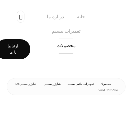
خانه
درباره ما
تعمیرات بیسیم
محصولات
ارتباط
با ما
محصولات
تجهیزات جانبی بیسیم
َشارژر بیسیم
شارژر بیسیم Ken
wood 3207-New