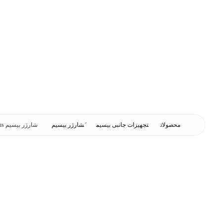
محصولات
تجهیزات جانبی بیسیم
َشارژر بیسیم
شارژر بیسیم Motorola-7100Plus