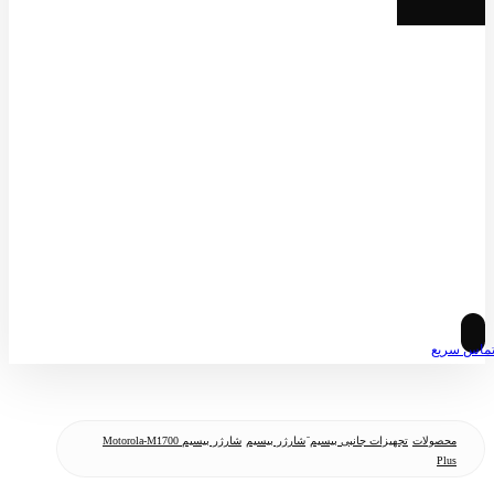
© کپی رایت 2026
ماس سریع
محصولات
تجهیزات جانبی بیسیم
َشارژر بیسیم
شارژر بیسیم Motorola-M1700
Plus