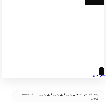
© کپی رایت 2026
ماس سریع
محصولات
تجهیزات جانبی بیسیم
باتری بیسیم
باتری بیسیم موتورولا Motorola
GP-950