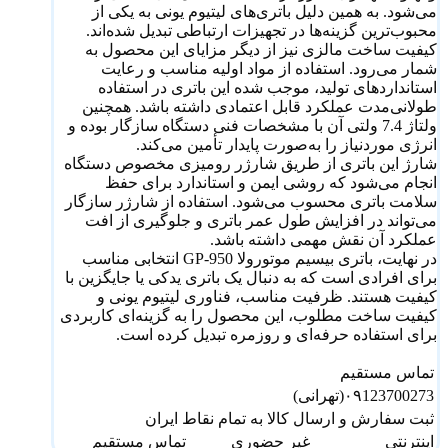
می‌شود. به همین دلیل باتری‌های لیتیوم یونی به یکی از
محبوب‌ترین گزینه‌ها در تجهیزات ارتباطی تبدیل شده‌اند.
کیفیت ساخت مالزی نیز از دیگر مزایای این محصول به
شمار می‌رود. استفاده از مواد اولیه مناسب و رعایت
استانداردهای تولید، موجب شده این باتری در استفاده
طولانی‌مدت عملکرد قابل اعتمادی داشته باشد. همچنین
ولتاژ 7.4 ولتی آن با مشخصات فنی دستگاه سازگار بوده و
انرژی موردنیاز را به‌صورت پایدار تأمین می‌کند.
شارژ این باتری از طریق شارژر رومیزی مخصوص دستگاه
انجام می‌شود که روشی ایمن و استاندارد برای حفظ
سلامت باتری محسوب می‌شود. استفاده از شارژر سازگار
می‌تواند در افزایش طول عمر باتری و جلوگیری از افت
عملکرد آن نقش مهمی داشته باشد.
در نهایت، باتری بیسیم موتورولا GP-950 انتخابی مناسب
برای افرادی است که به دنبال یک باتری یدکی یا جایگزین با
کیفیت هستند. ظرفیت مناسب، فناوری لیتیوم یونی و
کیفیت ساخت مطلوب، این محصول را به گزینه‌ای کاربردی
برای استفاده حرفه‌ای و روزمره تبدیل کرده است.
تماس مستقیم
۰۹123700273(تهرانی)
ثبت سفارش و ارسال کالا به تمام نقاط ایران
اینترنتی
غیر حضوری
تماس مستقیم