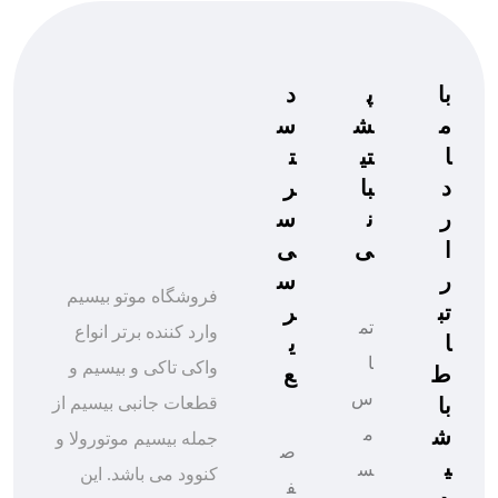
با
پ
د
م
ش
س
ا
تی
ت
د
با
ر
ر
ن
س
ا
ی
ی
ر
س
فروشگاه موتو بیسیم
تب
ر
تم
وارد کننده برتر انواع
ا
ی
ا
واکی تاکی و بیسیم و
ط
ع
س
با
قطعات جانبی بیسیم از
ش
م
جمله بیسیم موتورولا و
ص
ی
س
کنوود می باشد. این
ف