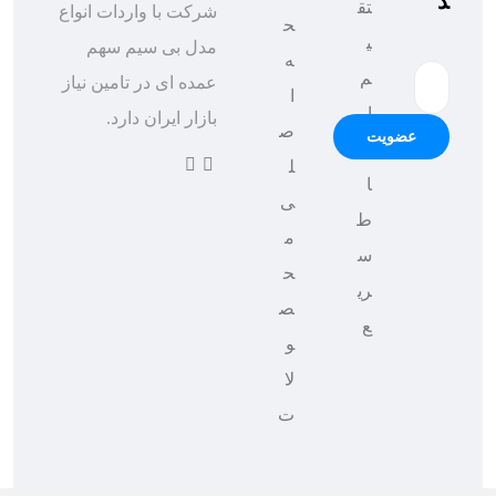
د
تق
شرکت با واردات انواع
ح
ی
مدل بی سیم سهم
ه
م
عمده ای در تامین نیاز
ا
ار
بازار ایران دارد.
ص
عضویت
تب
ل
ا
ی
ط
م
س
ح
ری
ص
ع
و
لا
ت