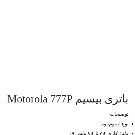
باتری بیسیم Motorola 777P
توضیحات
نوع لیتیوم-یون
ولتاژ کاری ۷٫۴ تا ۸٫۴ ولت DC