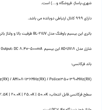
باند فرکانسی:
z(RX) / AM108-136MHz(RX) / Police350-390MHz(RX)
سطح فرکانسی قابل انتخاب: 2.5K | 5.0K | 6.25K | 10.0K | 12.5K | 20.0K | 25.0K | 50.0K
ولتاژ خود دستگاه DC7.4v است.
دمای مناسب استفاده این بیسیم 0 – 60 درجه سانتیگراد می باشد.
قابلیت های دستگاه بیسیم باوفنگ 21 Pro V2 :
شارژ با شارژر رومیزی و شارژر تایپ سی (هنگام شارژ با کا
رنگ طوسی-مشکی
رمزگذاری