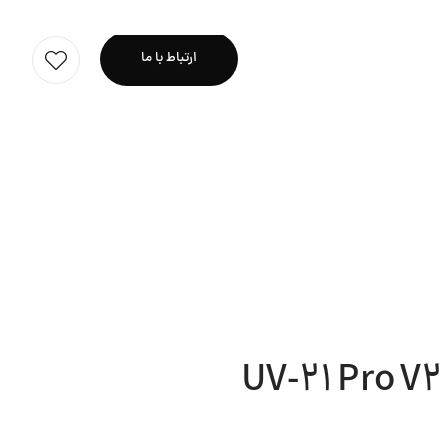
 تایپ سی
 شرکت