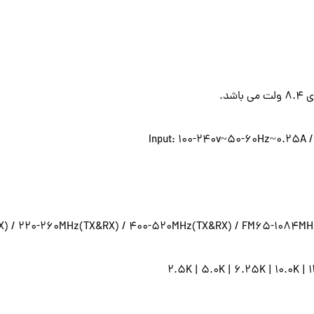
) / 220-260MHz(TX&RX) / 400-520MHz(TX&RX) / FM65-1084MH
بل تایپ سی حتما بیسیم را خاموش کنید)