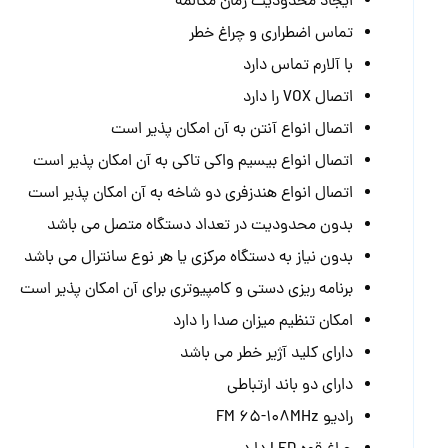
بدون نیاز به دستگاه مرکزی یا هر نوع سانترال می باشد
برنامه ریزی دستی و کامپیوتری برای آن امکان پذیر است
امکان تنظیم میزان صدا را دارد
دارای کلید آژیر خطر می باشد
دارای دو باند ارتباطی
رادیو FM 65-108MHz
چراغ قوه LED دارد
سخنگوی شماره کانال به زبان انگلیسی را دارد
سیستم صوتی حرفه‌ای Scrambler voice encryption
مقاومت در برابر گرد و غبار Ips24
لوازم همراه یک عدد از بیسیم باوفنگ یووی 21 :
آنتن, بات
کاربرد دستگاه بیسیم:
آفرود, ارگان ها, انبار, انبار بزرگ, انو
عملیات عمرانی, فروشگاه, قایقرانی, کارخانه, کارخانه بزرگ, کار