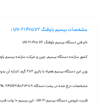
کشور سازنده دستگاه بیسیم، چین و شرکت سازنده بیسیم باوفنگ – Baofeng م
وزن این دستگاه بیسیم همراه با باتری 272 گرم، اندازه آن بدون آنتن 14 سانتیمتر و اندازه خود آنتن منعطف و نشکن این بیسیم 21.5 سانتیمتر است.
مشخصات درج شده در پشت دستگاه Voltage: DC7.4v | FCC ID: 2AJGM-UV21 | IC: 25962-UV21 | HVIN: UV21 | S/N: 24UV21A021378
شهری،پاساژ، فروشگاه و…) است.
دارای 999 کانال ارتباطی دوبانده می باشد.
باتری این بیسیم باوفنگ مدل BL-21UV ظرفیت بالا و ولتاژ باتری 8.4 ولت می باشد.
شارژر مدل AD-UV18 این بیسیم Input: 100-240v~50-60Hz~0.25A / Output: DC 8.4v~500mA