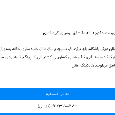
ناطق مرطوب, هایکینگ, هتل
تماس مستقیم
۰۹123700273(تهرانی)
ثبت سفارش و ارسال کالا به تمام نقاط ایران
غیر حضوری