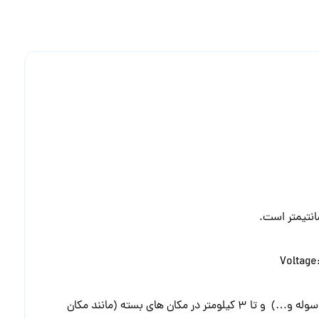
قدرت خروجی دستگاه بیسیم UV-21 : این بیسیم 10 وات قدرت دارد و برد آنتن دهی آن، تا 10 کیلومتر در مکان های باز (مانند جاده، کوه، سوله و…) و تا 3 کیلومتر در مکان های بسته (مانند مکان