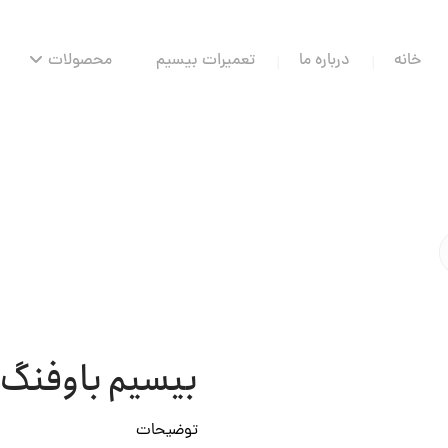
بیسیم باوفنگ UV-21 Pro V2
توضیحات
شارژ با شارژر رومیزی و شارژر
بیش از 999 کانال دو باند
دارای چراغ قوه LED
مسدود شدن کانال شلوغ
نحوه سفارش: تماس مستقیم با
بیسیم باوفنگ
دسته:
قیمت محصول: هر عدد 12,000,000 تومان و هر جفت 24,000,000 تومان