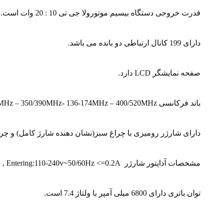
قدرت خروجی دستگاه بیسیم موتورولا جی تی 10 : 20 وات است.
دارای 199 کانال ارتباطی دو بانده می باشد.
صفحه نمایشگر LCD دارد.
باند فرکانسی ۲۴۰/۲۶۰MHz – 350/390MHz- 136-174MHz – 400/520MHz است.
دارای شارژر رومیزی با چراغ سبز(نشان دهنده شارژ کامل) و چراغ قرمز(نش
مشخصات آداپتور شارژر Number:25Q135701-B , Model:NLA050120W1C1 , Entering:110-240v~50/60Hz <=0.2A
توان باتری دارای 6800 میلی آمپر با ولتاژ 7.4 است.