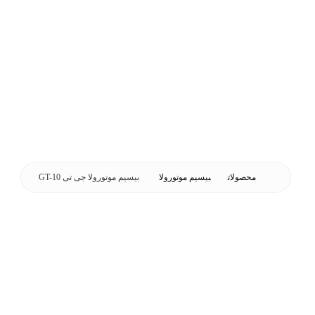
محصولات
بیسیم موتورولا
بیسیم موتورولا جی تی GT-10