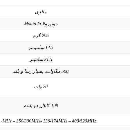
مالزی
موتورولا Motorola
295 گرم
14.5 سانتیمتر
21.5 سانتیتر
500 مگاوات، بسیار رسا و بلند
20 وات
199 کانال, دو بانده
۰MHz – 350/390MHz- 136-174MHz – 400/520MHz