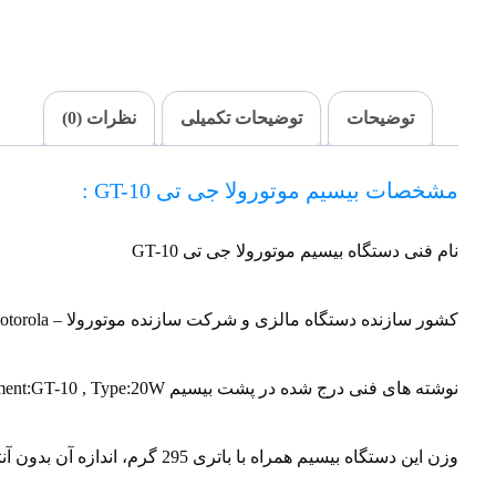
توضیحات
توضیحات تکمیلی
نظرات (0)
مشخصات بیسیم موتورولا جی تی GT-10 :
نام فنی دستگاه بیسیم موتورولا جی تی GT-10
کشور سازنده دستگاه مالزی و شرکت سازنده موتورولا – Motorola می باشد.
نوشته های فنی درج شده در پشت بیسیم Model:CMH65ODJ9AJ2 , KIT:PMUE2261AAA , Equipment:GT-10 , Type:20W
وزن این دستگاه بیسیم همراه با باتری 295 گرم، اندازه آن بدون آنتن 14.5 سانتیمتر و اندازه آنتن آن 21.5 سانتیمتر با مقاوت الکتریکی 50 اهم است.