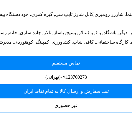
راهنما, شارژر رومیزی,کابل شارژ تایپ سی, گیره کمری، خود دستگاه بی
سالن دیگر, باشگاه, باغ, باغ-تالار, بسیج, پاساژ, تالار, جاده سازی, خا
ه, کارگاه ساختمانی, کافی شاپ, کشاورزی, کمپینگ, کوهنوردی, مدیریتی
تماس مستقیم
۰۹123700273(تهرانی)
ثبت سفارش و ارسال کالا به تمام نقاط ایران
غیر حضوری