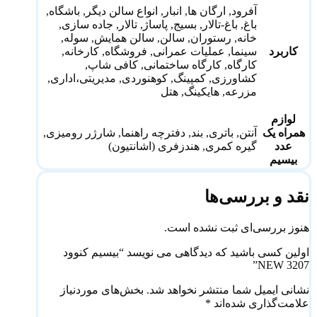
آفرود, ارگان ها, انبار, انواع سالن دیگر, باشگاه,
باغ, باغ-تالار, بسیج, پاساژ, تالار, جاده سازی,
خانه, رستوران, سالن, سالن همایش, سوله,
کاربرد
سینما, عملیات عمرانی, فروشگاه, کارخانه,
کارگاه, کارگاه ساختمانی, کافی شاپ,
کشاورزی, کمپینگ, کوهنوردی, مدیریتی،اداری,
مزرعه, هایکینگ, هتل
لوازم
همراه یک
آنتن, باتری, بند, دفترچه راهنما, شارژر رومیزی,
عدد
گیره کمری, هندزفری (اشانتیون)
بیسیم
نقد و بررسی‌ها
هنوز بررسی‌ای ثبت نشده است.
اولین کسی باشید که دیدگاهی می نویسد “بیسیم کنوود
3207 NEW”
نشانی ایمیل شما منتشر نخواهد شد.
بخش‌های موردنیاز
علامت‌گذاری شده‌اند
*