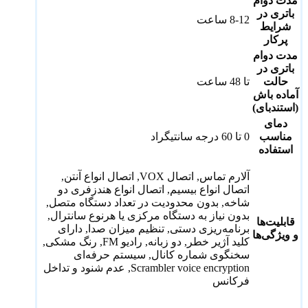
مدت دوام
باتری در
8-12 ساعت
شرایط
پرکار
مدت دوام
باتری در
حالت
تا 48 ساعت
آماده باش
(استندبای)
دمای
مناسب
0 تا 60 درجه سانتیگراد
استفاده
آلارم تماس, اتصال VOX, اتصال انواع آنتن,
اتصال انواع بیسیم, اتصال انواع هندزفری دو
شاخه, بدون محدودیت در تعداد دستگاه متصل,
بدون نیاز به دستگاه مرکزی یا هرنوع سانترال,
قابلیت‌ها
برنامه‌ریزی دستی, تنظیم میزان صدا, دارای
و ویژگی‌ها
کلید آژیر خطر, دو زبانه, رادیو FM, رنگ مشکی,
سخنگوی شماره کانال, سیستم حرفه‌ای
Scrambler voice encryption, عدم شنود و تداخل
فرکانس