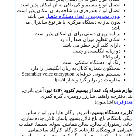
اتصال انواع بیسیم واکی تاکی به آن امکان پذیر است
اتصال انواع هندزفری دو شاخه به آن امکان پذیر است
بدون محدودیت در تعداد دستگاه متصل
می باشد
بدون نیاز به دستگاه مرکزی یا هر نوع سانترال می
باشد
برنامه ریزی دستی برای آن امکان پذیر است
امکان تنظیم میزان صدا را دارد
دارای کلید آژیر خطر می باشد
دو زبانه انگلیسی و چینی
رادیو FM
رنگ این دستگاه مشکی است
سخنگوی شماره کانال به زبان انگلیسی را دارد
سیستم صوتی حرفه‌ای Scrambler voice encryption
مقاومت در برابر گرد و غبار Ips24
لوازم همراه یک عدد از بیسیم کنوود 3207 نیو:
آنتن, باتری,
بند, دفترچه راهنما, شارژر رومیزی, گیره کمری,
هندزفری
(اشانتیون)
کاربرد دستگاه بیسیم:
آفرود, ارگان ها, انبار, انواع سالن
دیگر, باشگاه, باغ, باغ-تالار, بسیج, پاساژ, تالار, جاده سازی,
خانه, رستوران, سالن, سالن همایش, سوله, سینما, عملیات
عمرانی, فروشگاه, کارخانه, کارگاه, کارگاه ساختمانی,
کافی شاپ, کشاورزی, کمپینگ, کوهنوردی, مدیریتی،اداری,